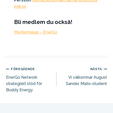
Persson
hanna.persson@chalmersindustrite
knik.se
Bli medlem du också!
Medlemskap – EnerGo
Inläggsnavigering
FÖREGÅENDE
NÄSTA
EnerGo Network
Vi välkomnar August
strategiskt stöd för
Sander, Matix-student
Buddy Energy